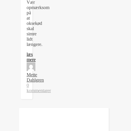
Vær
opmærksom
på
at
oksekød
skal
simre
lidt
længere.
læs
mere
Mette
Dahlgren
0
kommentarer