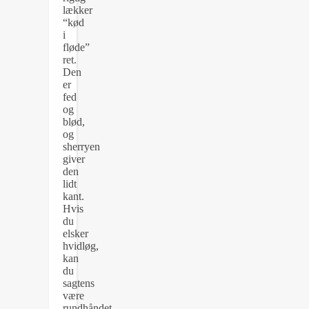
lækker
“kød
i
fløde”
ret.
Den
er
fed
og
blød,
og
sherryen
giver
den
lidt
kant.
Hvis
du
elsker
hvidløg,
kan
du
sagtens
være
rundhåndet