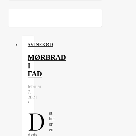
SVINEKØD
MØRBRAD
I
FAD
februar
7,
2021
/
D
et
her
er
en
rigtig