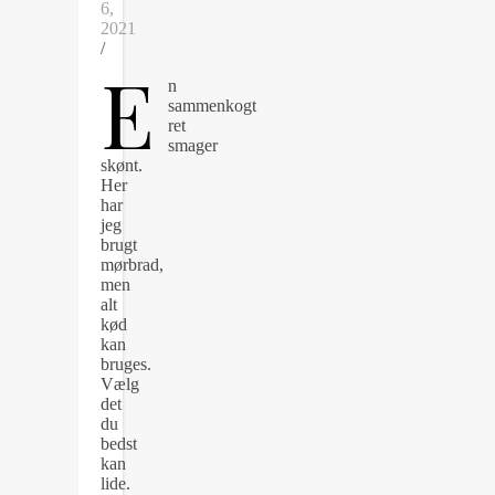
6,
2021
/
E
n
sammenkogt
ret
smager
skønt.
Her
har
jeg
brugt
mørbrad,
men
alt
kød
kan
bruges.
Vælg
det
du
bedst
kan
lide.