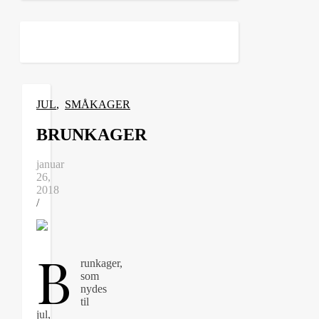
JUL
,
SMÅKAGER
BRUNKAGER
januar
26,
2018
/
B
runkager,
som
nydes
til
jul,