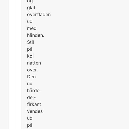
og
glat
overfladen
ud
med
hånden.
Stil
på
køl
natten
over.
Den
nu
hårde
dej-
firkant
vendes
ud
på