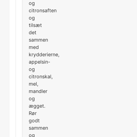
og
citronsaften
og
tilsæt
det
sammen
med
krydderierne,
appelsin-
og
citronskal,
mel,
mandler
og
ægget.
Rør
godt
sammen
og