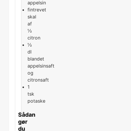
appelsin
fintrevet
skal
af
½
citron
½
dl
blandet
appelsinsaft
og
citronsaft
1
tsk
potaske
Sådan
gør
du