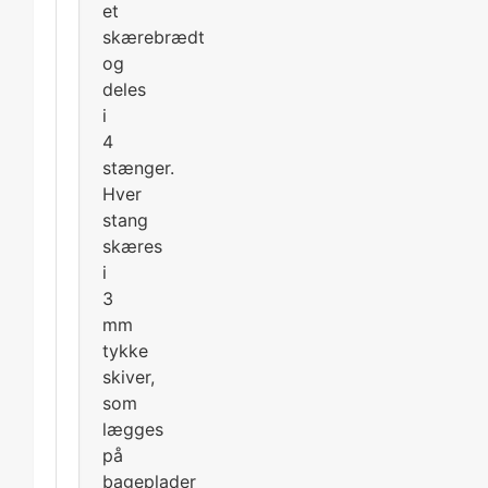
et
skærebrædt
og
deles
i
4
stænger.
Hver
stang
skæres
i
3
mm
tykke
skiver,
som
lægges
på
bageplader