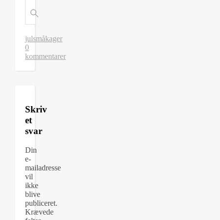
jul
småkager
0
kommentarer
Skriv
et
svar
Din
e-
mailadresse
vil
ikke
blive
publiceret.
Krævede