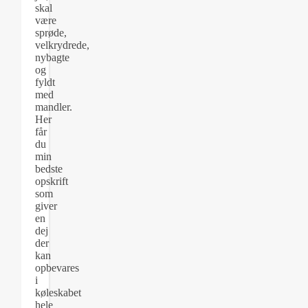
skal
være
sprøde,
velkrydrede,
nybagte
og
fyldt
med
mandler.
Her
får
du
min
bedste
opskrift
som
giver
en
dej
der
kan
opbevares
i
køleskabet
hele