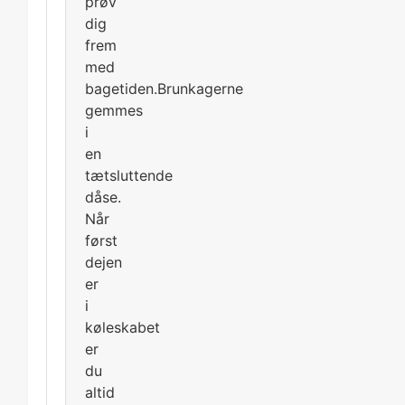
prøv
dig
frem
med
bagetiden.Brunkagerne
gemmes
i
en
tætsluttende
dåse.
Når
først
dejen
er
i
køleskabet
er
du
altid