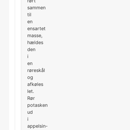
rørt
sammen
til
en
ensartet
masse,
hældes
den
i
en
røreskål
og
afkøles
let.
Rør
potasken
ud
i
appelsin-