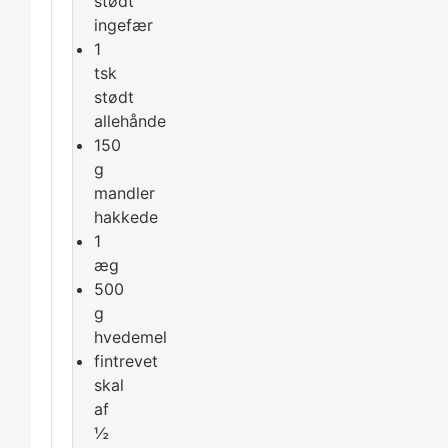
stødt
ingefær
1
tsk
stødt
allehånde
150
g
mandler
hakkede
1
æg
500
g
hvedemel
fintrevet
skal
af
½