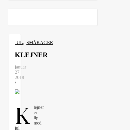
JUL
,
SMÅKAGER
KLEJNER
januar
27,
2018
/
K
lejner
er
lig
med
jul,