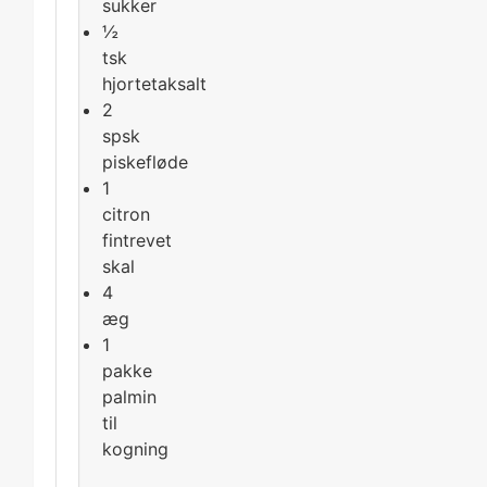
sukker
½
tsk
hjortetaksalt
2
spsk
piskefløde
1
citron
fintrevet
skal
4
æg
1
pakke
palmin
til
kogning