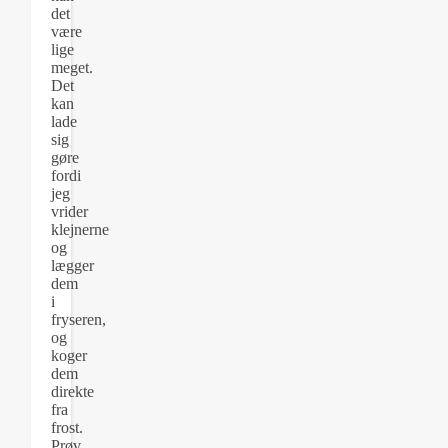
det
være
lige
meget.
Det
kan
lade
sig
gøre
fordi
jeg
vrider
klejnerne
og
lægger
dem
i
fryseren,
og
koger
dem
direkte
fra
frost.
Prøv