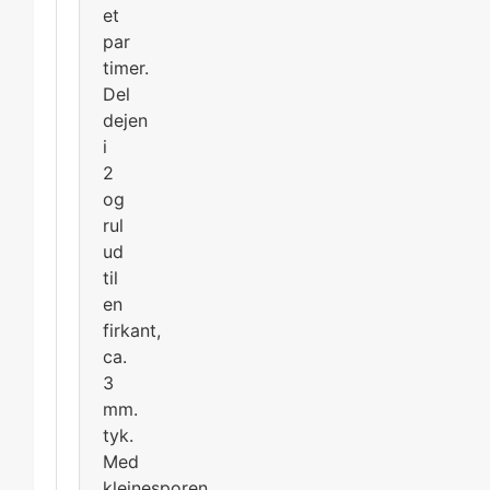
et
par
timer.
Del
dejen
i
2
og
rul
ud
til
en
firkant,
ca.
3
mm.
tyk.
Med
klejnesporen