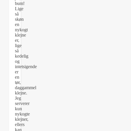
bum!
Lige
så
skøn
en
nykogt
klejne
er,
lige
så
kedelig
og
intetsigende
er
en
tør,
daggammel
klejne.
Jeg
serverer
kun
nykogte
klejner,
ellers
kan