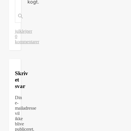
kogt.
jul
klejner
0
kommentarer
Skriv
et
svar
Din
e-
mailadresse
vil
ikke
blive
publiceret.