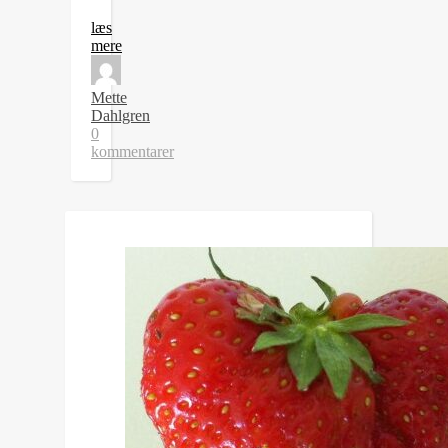
læs
mere
Mette
Dahlgren
0
kommentarer