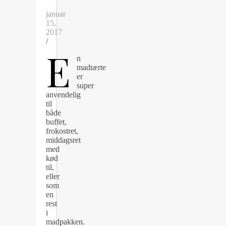
januar
15,
2017
/
E
n
madtærte
er
super
anvendelig
til
både
buffet,
frokostret,
middagsret
med
kød
til,
eller
som
en
rest
i
madpakken.